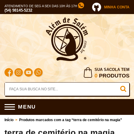
ATENDIMENTO DE SEG A SEX DAS 10H ÀS 17H
MINHA CONTA
(54) 98145-5232
SUA SACOLA TEM
0
PRODUTOS
MENU
Início
>
Produtos marcados com a tag “terra de cemitério na magia”
terra de cemitério na magia