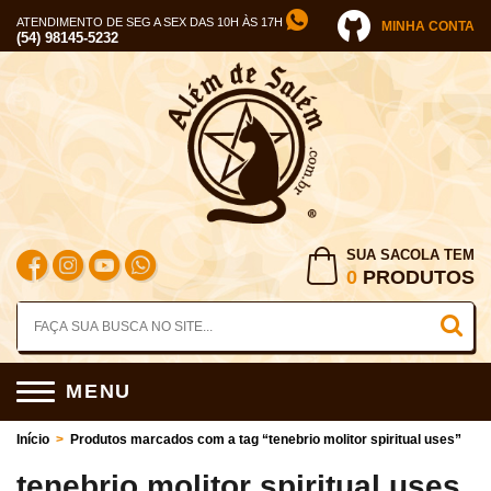
ATENDIMENTO DE SEG A SEX DAS 10H ÀS 17H
MINHA CONTA
(54) 98145-5232
SUA SACOLA TEM
0
PRODUTOS
MENU
Início
>
Produtos marcados com a tag “tenebrio molitor spiritual uses”
tenebrio molitor spiritual uses