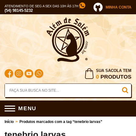
ATENDIMENTO DE SEG A SEX DAS 10H ÀS 17H
MINHA CONTA
(54) 98145-5232
SUA SACOLA TEM
0
PRODUTOS
MENU
Início
>
Produtos marcados com a tag “tenebrio larvas”
tenebrio larvas