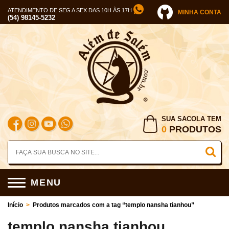
ATENDIMENTO DE SEG A SEX DAS 10H ÀS 17H
MINHA CONTA
(54) 98145-5232
SUA SACOLA TEM
0
PRODUTOS
MENU
Início
>
Produtos marcados com a tag “templo nansha tianhou”
templo nansha tianhou