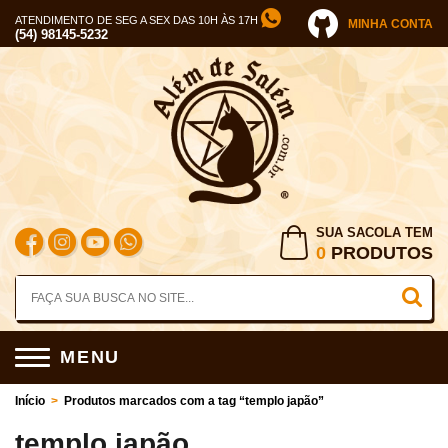
ATENDIMENTO DE SEG A SEX DAS 10H ÀS 17H
MINHA CONTA
(54) 98145-5232
SUA SACOLA TEM
0
PRODUTOS
MENU
Início
>
Produtos marcados com a tag “templo japão”
templo japão