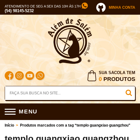
ATENDIMENTO DE SEG A SEX DAS 10H ÀS 17H
MINHA CONTA
(54) 98145-5232
SUA SACOLA TEM
0
PRODUTOS
MENU
Início
>
Produtos marcados com a tag “templo guangxiao guangzhou”
templo guangxiao guangzhou