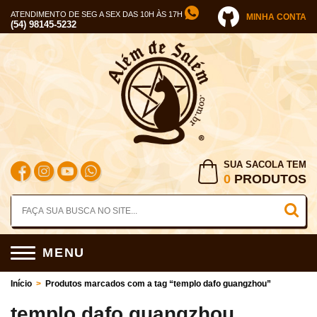
ATENDIMENTO DE SEG A SEX DAS 10H ÀS 17H
MINHA CONTA
(54) 98145-5232
SUA SACOLA TEM
0
PRODUTOS
MENU
Início
>
Produtos marcados com a tag “templo dafo guangzhou”
templo dafo guangzhou