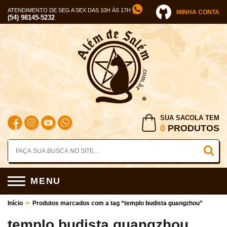
ATENDIMENTO DE SEG A SEX DAS 10H ÀS 17H
MINHA CONTA
(54) 98145-5232
SUA SACOLA TEM
0
PRODUTOS
MENU
Início
>
Produtos marcados com a tag “templo budista guangzhou”
templo budista guangzhou