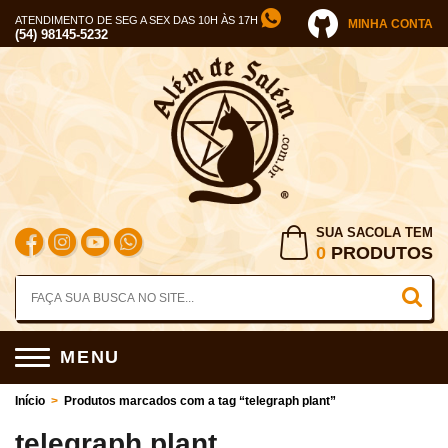
ATENDIMENTO DE SEG A SEX DAS 10H ÀS 17H
MINHA CONTA
(54) 98145-5232
SUA SACOLA TEM
0
PRODUTOS
MENU
Início
>
Produtos marcados com a tag “telegraph plant”
telegraph plant