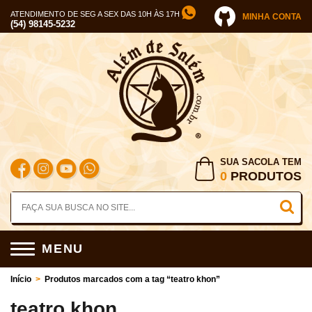
ATENDIMENTO DE SEG A SEX DAS 10H ÀS 17H
MINHA CONTA
(54) 98145-5232
SUA SACOLA TEM
0
PRODUTOS
MENU
Início
>
Produtos marcados com a tag “teatro khon”
teatro khon