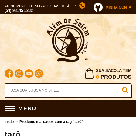
ATENDIMENTO DE SEG A SEX DAS 10H ÀS 17H
MINHA CONTA
(54) 98145-5232
SUA SACOLA TEM
0
PRODUTOS
MENU
Início
>
Produtos marcados com a tag “tarô”
tarô