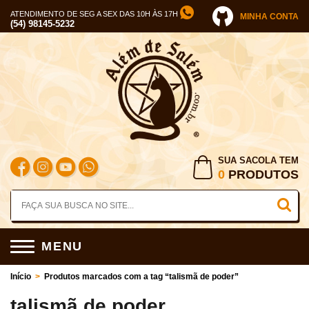
ATENDIMENTO DE SEG A SEX DAS 10H ÀS 17H
MINHA CONTA
(54) 98145-5232
SUA SACOLA TEM
0
PRODUTOS
MENU
Início
>
Produtos marcados com a tag “talismã de poder”
talismã de poder