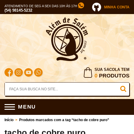
ATENDIMENTO DE SEG A SEX DAS 10H ÀS 17H
MINHA CONTA
(54) 98145-5232
SUA SACOLA TEM
0
PRODUTOS
MENU
Início
>
Produtos marcados com a tag “tacho de cobre puro”
tacho de cobre puro