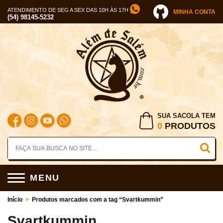
ATENDIMENTO DE SEG A SEX DAS 10H ÀS 17H
MINHA CONTA
(54) 98145-5232
SUA SACOLA TEM
0
PRODUTOS
MENU
Início
>
Produtos marcados com a tag “Svartkummin”
Svartkummin