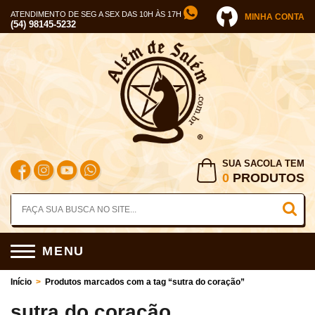
ATENDIMENTO DE SEG A SEX DAS 10H ÀS 17H
MINHA CONTA
(54) 98145-5232
SUA SACOLA TEM
0
PRODUTOS
MENU
Início
>
Produtos marcados com a tag “sutra do coração”
sutra do coração