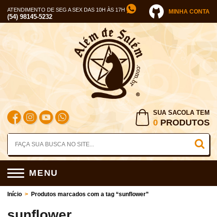
ATENDIMENTO DE SEG A SEX DAS 10H ÀS 17H
MINHA CONTA
(54) 98145-5232
SUA SACOLA TEM
0
PRODUTOS
MENU
Início
>
Produtos marcados com a tag “sunflower”
sunflower