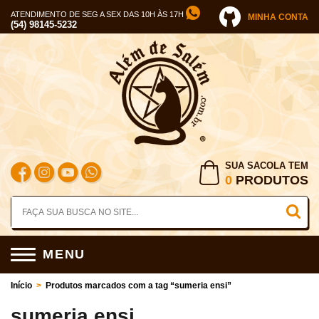
ATENDIMENTO DE SEG A SEX DAS 10H ÀS 17H
MINHA CONTA
(54) 98145-5232
SUA SACOLA TEM
0
PRODUTOS
MENU
Início
>
Produtos marcados com a tag “sumeria ensi”
sumeria ensi