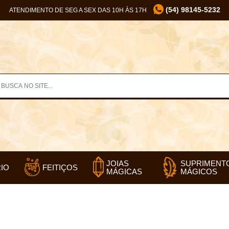
(54) 98145-5232
ATENDIMENTO DE SEG A SEX DAS 10H ÀS 17H
SUPRIMENT
JOIAS
IO
FEITIÇOS
MÁGICOS
MÁGICAS