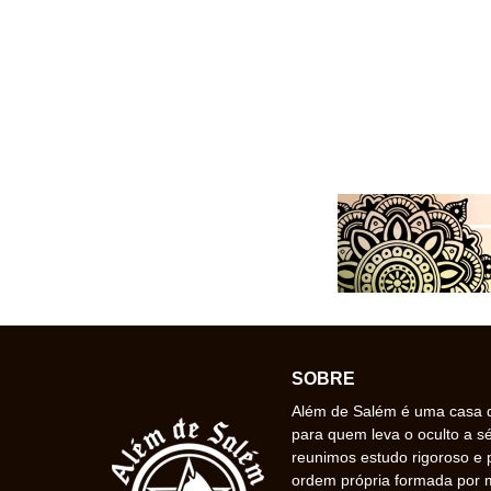
SOBRE
Além de Salém é uma casa de
para quem leva o oculto a s
reunimos estudo rigoroso e 
ordem própria formada por