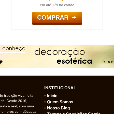
em até 12x no cartão
COMPRAR
INSTITUCIONAL
 tradição viva, feita
Início
ério. Desde 2016,
Quem Somos
prática real, com uma
Nosso Blog
 membros com décadas