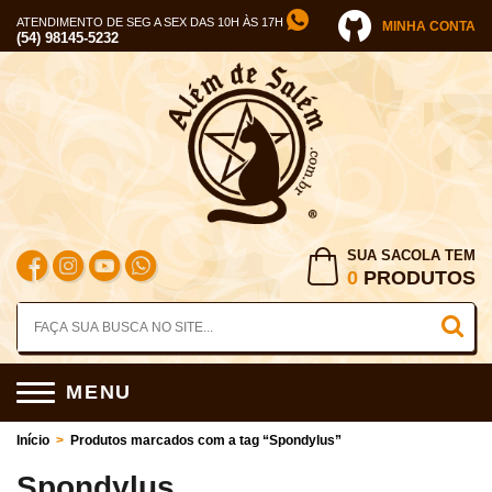
ATENDIMENTO DE SEG A SEX DAS 10H ÀS 17H
MINHA CONTA
(54) 98145-5232
SUA SACOLA TEM
0
PRODUTOS
MENU
Início
>
Produtos marcados com a tag “Spondylus”
Spondylus