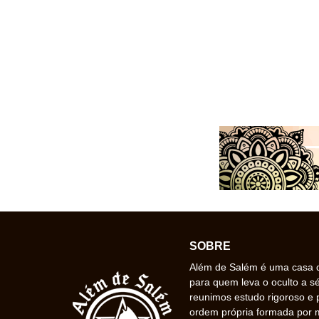
SOBRE
Além de Salém é uma casa de
para quem leva o oculto a s
reunimos estudo rigoroso e 
ordem própria formada por