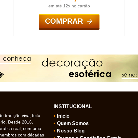
em até 12x no cartão
COMPRAR
INSTITUCIONAL
 tradição viva, feita
Início
ério. Desde 2016,
Quem Somos
prática real, com uma
Nosso Blog
 membros com décadas