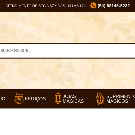
(54) 98145-5232
ATENDIMENTO DE SEG A SEX DAS 10H ÀS 17H
SUPRIMENT
JOIAS
IO
FEITIÇOS
MÁGICOS
MÁGICAS
”