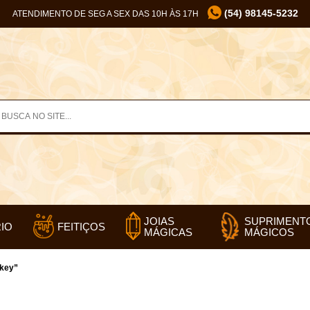
(54) 98145-5232
ATENDIMENTO DE SEG A SEX DAS 10H ÀS 17H
SUPRIMENT
JOIAS
IO
FEITIÇOS
MÁGICOS
MÁGICAS
 key”