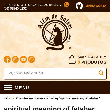
ATENDIMENTO DE SEG A SEX DAS 10H ÀS 17H
MINHA CONTA
(54) 98145-5232
SUA SACOLA TEM
0
PRODUTOS
MENU
Início
>
Produtos marcados com a tag “spiritual meaning of fetaher”
spiritual meaning of fetaher