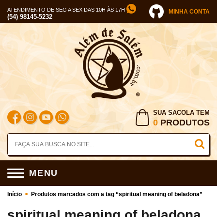
ATENDIMENTO DE SEG A SEX DAS 10H ÀS 17H
MINHA CONTA
(54) 98145-5232
SUA SACOLA TEM
0
PRODUTOS
MENU
Início
>
Produtos marcados com a tag “spiritual meaning of beladona”
spiritual meaning of beladona