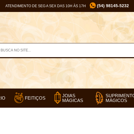
(54) 98145-5232
ATENDIMENTO DE SEG A SEX DAS 10H ÀS 17H
SUPRIMENT
JOIAS
IO
FEITIÇOS
MÁGICOS
MÁGICAS