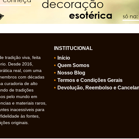
INSTITUCIONAL
 tradição viva, feita
Início
ério. Desde 2016,
Quem Somos
prática real, com uma
Nosso Blog
 membros com décadas
Termos e Condições Gerais
 curadoria de alto
Devolução, Reembolso e Cancela
undo de tradições
amos pelo mundo em
ncias e materiais raros,
ntes inacessíveis para
idelidade às fontes,
ições originais.