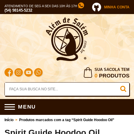
ATENDIMENTO DE SEG A SEX DAS 10H ÀS 17H
MINHA CONTA
(54) 98145-5232
SUA SACOLA TEM
0
PRODUTOS
MENU
Início
>
Produtos marcados com a tag “Spirit Guide Hoodoo Oil”
Spirit Guide Hoodoo Oil