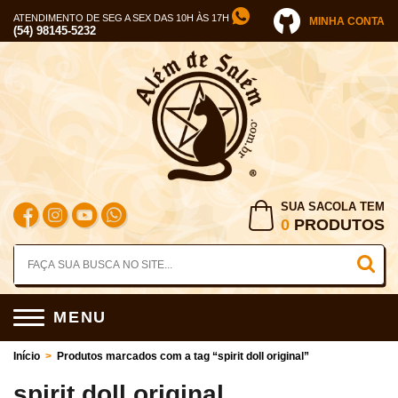
ATENDIMENTO DE SEG A SEX DAS 10H ÀS 17H
MINHA CONTA
(54) 98145-5232
SUA SACOLA TEM
0
PRODUTOS
MENU
Início
>
Produtos marcados com a tag “spirit doll original”
spirit doll original