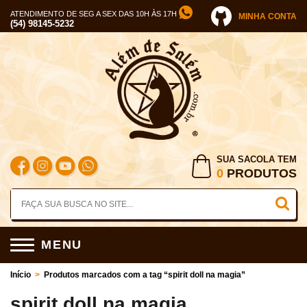
ATENDIMENTO DE SEG A SEX DAS 10H ÀS 17H
MINHA CONTA
(54) 98145-5232
SUA SACOLA TEM
0
PRODUTOS
MENU
Início
>
Produtos marcados com a tag “spirit doll na magia”
spirit doll na magia