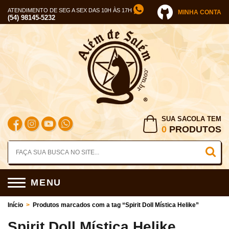
ATENDIMENTO DE SEG A SEX DAS 10H ÀS 17H
MINHA CONTA
(54) 98145-5232
SUA SACOLA TEM
0
PRODUTOS
MENU
Início
>
Produtos marcados com a tag “Spirit Doll Mística Helike”
Spirit Doll Mística Helike