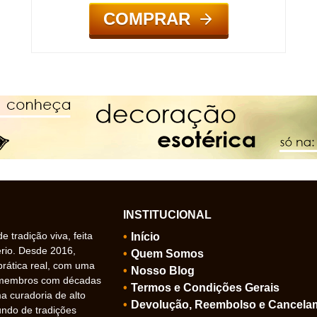
COMPRAR
INSTITUCIONAL
 tradição viva, feita
Início
ério. Desde 2016,
Quem Somos
prática real, com uma
Nosso Blog
 membros com décadas
Termos e Condições Gerais
 curadoria de alto
Devolução, Reembolso e Cancela
undo de tradições