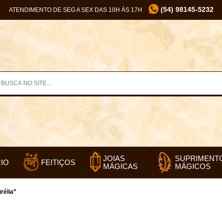
(54) 98145-5232
ATENDIMENTO DE SEG A SEX DAS 10H ÀS 17H
SUPRIMENT
JOIAS
IO
FEITIÇOS
MÁGICOS
MÁGICAS
rélia”