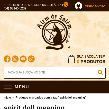
ATENDIMENTO DE SEG A SEX DAS 10H ÀS 17H
MINHA CONTA
(54) 98145-5232
SUA SACOLA TEM
0
PRODUTOS
MENU
Início
>
Produtos marcados com a tag “spirit doll meaning”
spirit doll meaning