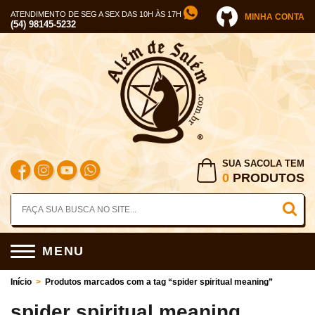
ATENDIMENTO DE SEG A SEX DAS 10H ÀS 17H
MINHA CONTA
(54) 98145-5232
SUA SACOLA TEM
0
PRODUTOS
MENU
Início
>
Produtos marcados com a tag “spider spiritual meaning”
spider spiritual meaning