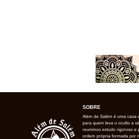
SOBRE
Além de Salém é uma casa de
para quem leva o oculto a s
reunimos estudo rigoroso e 
ordem própria formada por