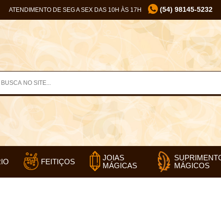
(54) 98145-5232
ATENDIMENTO DE SEG A SEX DAS 10H ÀS 17H
SUPRIMENT
JOIAS
IO
FEITIÇOS
MÁGICOS
MÁGICAS