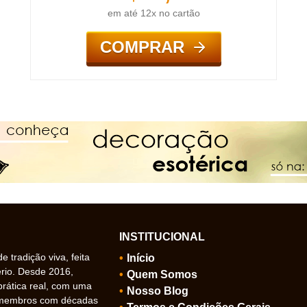
em até 12x no cartão
COMPRAR
INSTITUCIONAL
 tradição viva, feita
Início
ério. Desde 2016,
Quem Somos
prática real, com uma
Nosso Blog
 membros com décadas