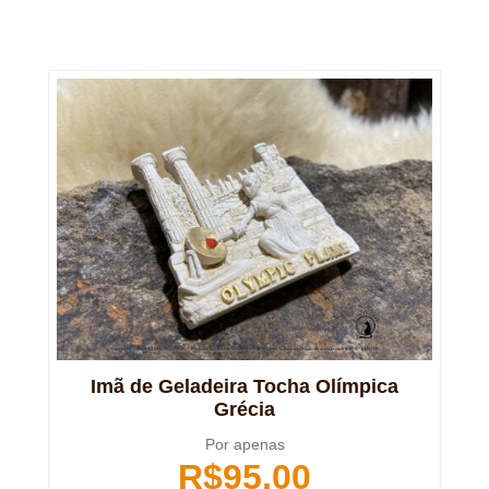
Imã de Geladeira Tocha Olímpica
Grécia
Por apenas
R$
95,00