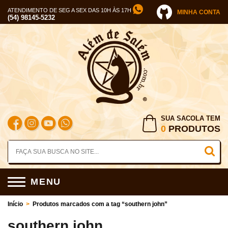
ATENDIMENTO DE SEG A SEX DAS 10H ÀS 17H
MINHA CONTA
(54) 98145-5232
SUA SACOLA TEM
0
PRODUTOS
MENU
Início
>
Produtos marcados com a tag “southern john”
southern john