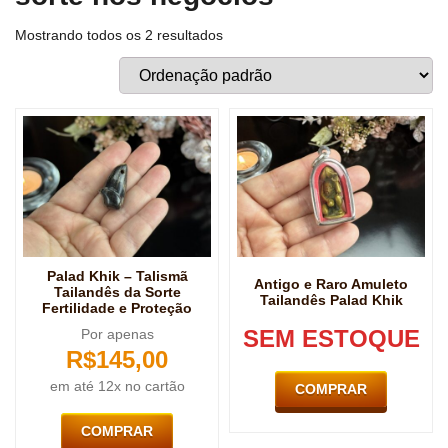
Mostrando todos os 2 resultados
Palad Khik – Talismã
Antigo e Raro Amuleto
Tailandês da Sorte
Tailandês Palad Khik
Fertilidade e Proteção
SEM ESTOQUE
Por apenas
R$
145,00
em até 12x no cartão
COMPRAR
COMPRAR