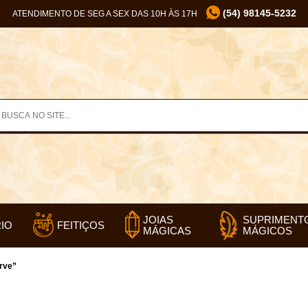
(54) 98145-5232
ATENDIMENTO DE SEG A SEX DAS 10H ÀS 17H
SUPRIMENT
JOIAS
IO
FEITIÇOS
MÁGICOS
MÁGICAS
rve”