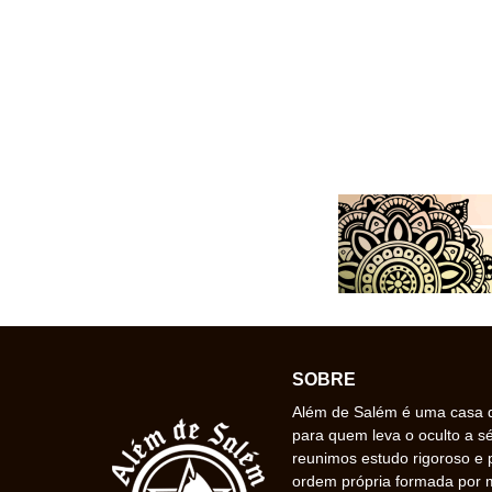
SOBRE
Além de Salém é uma casa de
para quem leva o oculto a s
reunimos estudo rigoroso e 
ordem própria formada por