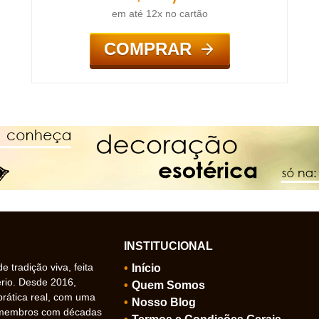
em até 12x no cartão
COMPRAR
INSTITUCIONAL
 tradição viva, feita
Início
ério. Desde 2016,
Quem Somos
prática real, com uma
Nosso Blog
 membros com décadas