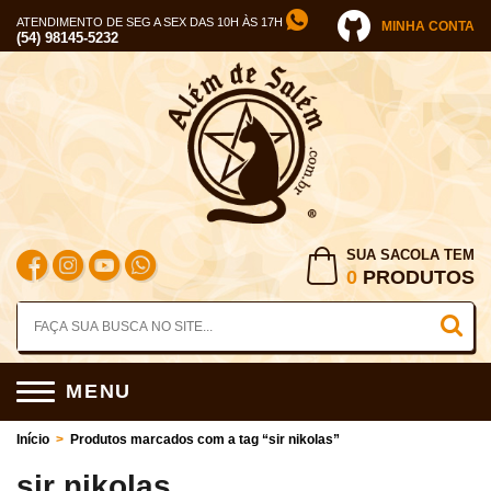
ATENDIMENTO DE SEG A SEX DAS 10H ÀS 17H
MINHA CONTA
(54) 98145-5232
SUA SACOLA TEM
0
PRODUTOS
MENU
Início
>
Produtos marcados com a tag “sir nikolas”
sir nikolas