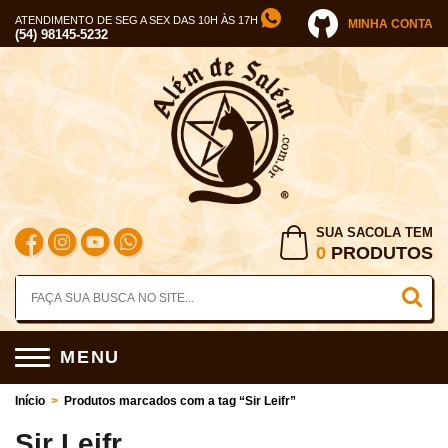
ATENDIMENTO DE SEG A SEX DAS 10H ÀS 17H
MINHA CONTA
(54) 98145-5232
SUA SACOLA TEM
0
PRODUTOS
MENU
Início
>
Produtos marcados com a tag “Sir Leifr”
Sir Leifr