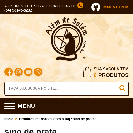
ATENDIMENTO DE SEG A SEX DAS 10H ÀS 17H
MINHA CONTA
(54) 98145-5232
SUA SACOLA TEM
0
PRODUTOS
MENU
Início
>
Produtos marcados com a tag “sino de prata”
sino de prata