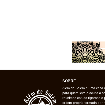
SOBRE
Além de Salém é uma casa de
para quem leva o oculto a s
reunimos estudo rigoroso e 
ordem própria formada por