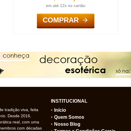
em até 12x no cartão
COMPRAR
INSTITUCIONAL
 tradição viva, feita
Início
ério. Desde 2016,
Quem Somos
prática real, com uma
Nosso Blog
 membros com décadas