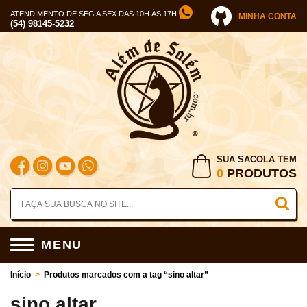
ATENDIMENTO DE SEG A SEX DAS 10H ÀS 17H
MINHA CONTA
(54) 98145-5232
SUA SACOLA TEM
0
PRODUTOS
MENU
Início
>
Produtos marcados com a tag “sino altar”
sino altar