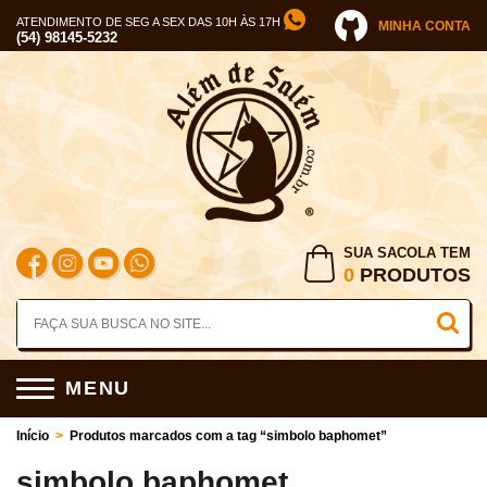
ATENDIMENTO DE SEG A SEX DAS 10H ÀS 17H
MINHA CONTA
(54) 98145-5232
SUA SACOLA TEM
0
PRODUTOS
MENU
Início
>
Produtos marcados com a tag “simbolo baphomet”
simbolo baphomet