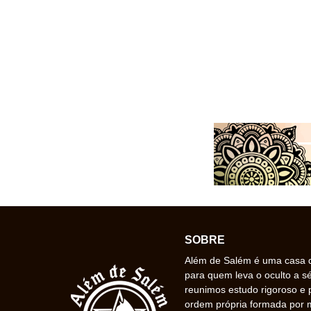
SOBRE
Além de Salém é uma casa de
para quem leva o oculto a s
reunimos estudo rigoroso e 
ordem própria formada por