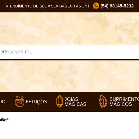
(54) 98145-5232
ATENDIMENTO DE SEG A SEX DAS 10H ÀS 17H
SUPRIMENT
JOIAS
IO
FEITIÇOS
MÁGICOS
MÁGICAS
pião”