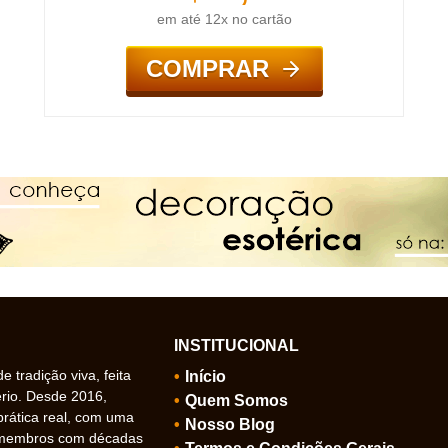
em até 12x no cartão
COMPRAR
INSTITUCIONAL
 tradição viva, feita
Início
ério. Desde 2016,
Quem Somos
prática real, com uma
Nosso Blog
 membros com décadas