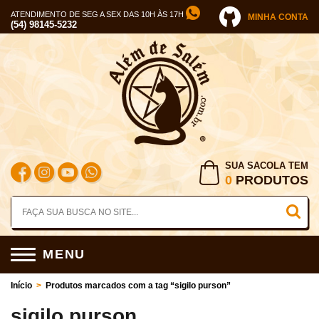
ATENDIMENTO DE SEG A SEX DAS 10H ÀS 17H
MINHA CONTA
(54) 98145-5232
SUA SACOLA TEM
0
PRODUTOS
MENU
Início
>
Produtos marcados com a tag “sigilo purson”
sigilo purson