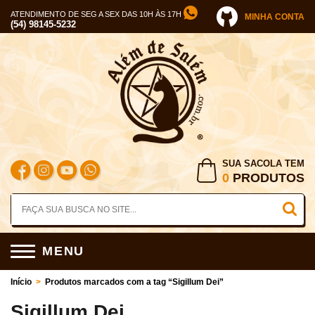
ATENDIMENTO DE SEG A SEX DAS 10H ÀS 17H
MINHA CONTA
(54) 98145-5232
SUA SACOLA TEM
0
PRODUTOS
MENU
Início
>
Produtos marcados com a tag “Sigillum Dei”
Sigillum Dei