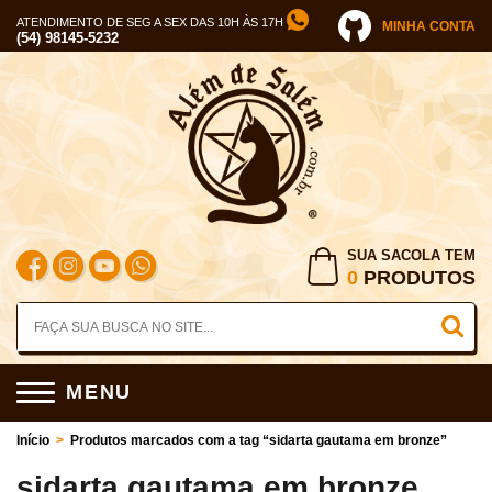
ATENDIMENTO DE SEG A SEX DAS 10H ÀS 17H
MINHA CONTA
(54) 98145-5232
SUA SACOLA TEM
0
PRODUTOS
MENU
Início
>
Produtos marcados com a tag “sidarta gautama em bronze”
sidarta gautama em bronze