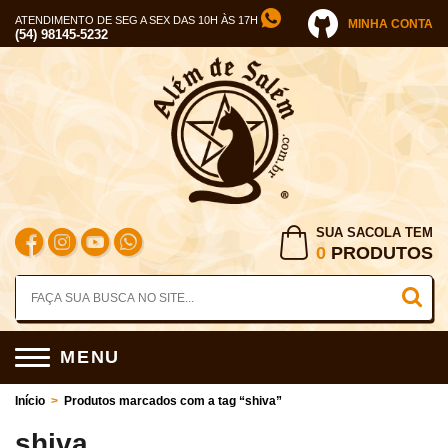
ATENDIMENTO DE SEG A SEX DAS 10H ÀS 17H
MINHA CONTA
(54) 98145-5232
SUA SACOLA TEM
0
PRODUTOS
MENU
Início
>
Produtos marcados com a tag “shiva”
shiva