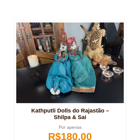
Kathputli Dolls do Rajastão –
Shilpa & Sai
Por apenas
R$
180,00