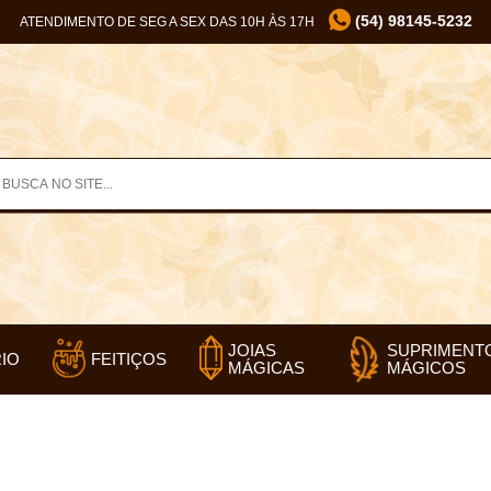
(54) 98145-5232
ATENDIMENTO DE SEG A SEX DAS 10H ÀS 17H
SUPRIMENT
JOIAS
IO
FEITIÇOS
MÁGICOS
MÁGICAS