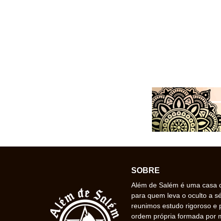
SOBRE
Além de Salém é uma casa de
para quem leva o oculto a s
reunimos estudo rigoroso e 
ordem própria formada por