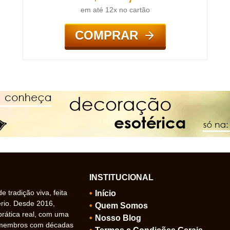
em até 12x no cartão
COMPRAR
INSTITUCIONAL
 tradição viva, feita
Início
ério. Desde 2016,
Quem Somos
prática real, com uma
Nosso Blog
 membros com décadas