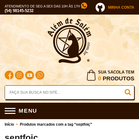
ATENDIMENTO DE SEG A SEX DAS 10H ÀS 17H
MINHA CONTA
(54) 98145-5232
SUA SACOLA TEM
0
PRODUTOS
MENU
Início
>
Produtos marcados com a tag “septfoiç”
septfoiç