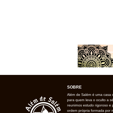
SOBRE
Além de Salém é uma casa de
para quem leva o oculto a s
reunimos estudo rigoroso e 
ordem própria formada por