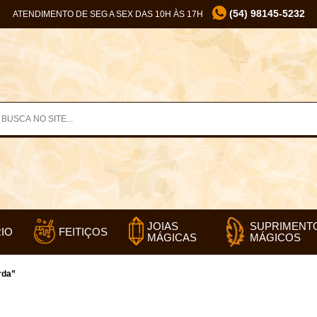
(54) 98145-5232
ATENDIMENTO DE SEG A SEX DAS 10H ÀS 17H
SUPRIMENT
JOIAS
IO
FEITIÇOS
MÁGICOS
MÁGICAS
rda”