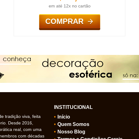
em até 12x no cartão
COMPRAR
INSTITUCIONAL
 tradição viva, feita
Início
ério. Desde 2016,
Quem Somos
prática real, com uma
Nosso Blog
 membros com décadas