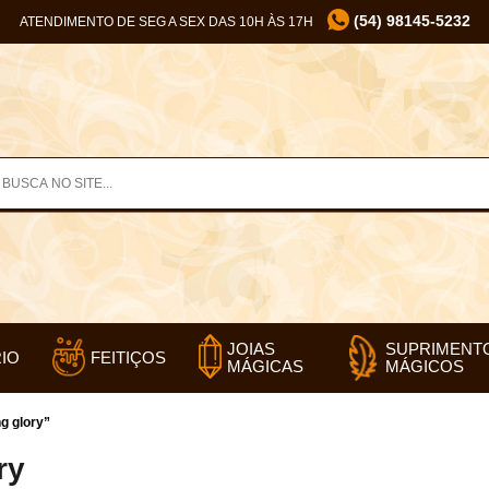
(54) 98145-5232
ATENDIMENTO DE SEG A SEX DAS 10H ÀS 17H
SUPRIMENT
JOIAS
IO
FEITIÇOS
MÁGICOS
MÁGICAS
g glory”
ry