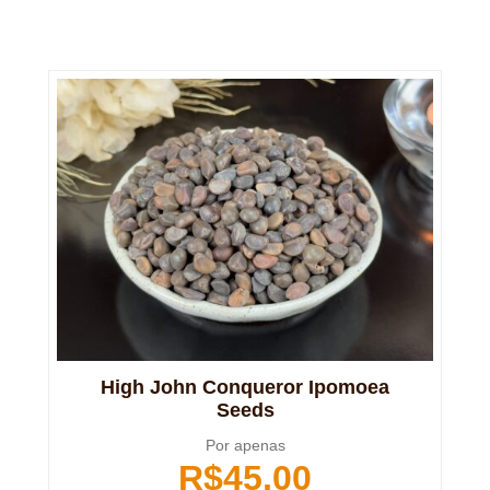
High John Conqueror Ipomoea
Seeds
Por apenas
R$
45,00