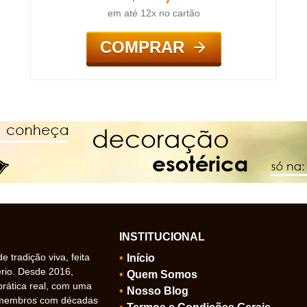
em até 12x no cartão
COMPRAR
INSTITUCIONAL
 tradição viva, feita
Início
ério. Desde 2016,
Quem Somos
prática real, com uma
Nosso Blog
 membros com décadas