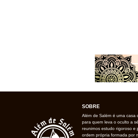
SOBRE
Além de Salém é uma casa de
para quem leva o oculto a s
reunimos estudo rigoroso e 
ordem própria formada por